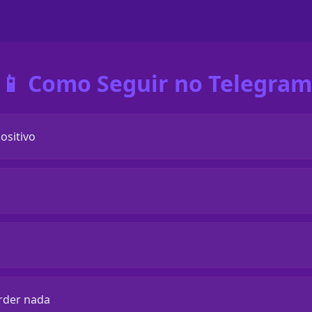
📱 Como Seguir no Telegram
ositivo
erder nada