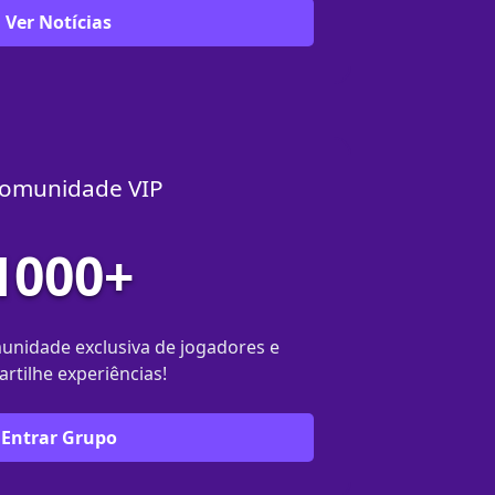
Ver Notícias
Comunidade VIP
1000+
unidade exclusiva de jogadores e
rtilhe experiências!
Entrar Grupo