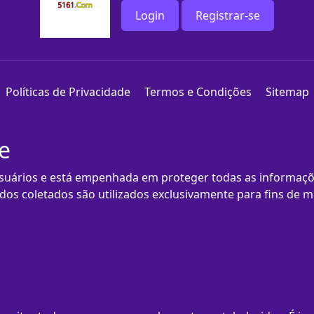
Login
Registrar-se
Políticas de Privacidade
Termos e Condições
Sitemap
de
usuários e está empenhada em proteger todas as informaçõ
os coletados são utilizados exclusivamente para fins de m