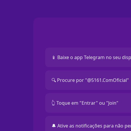
📱 Baixe o app Telegram no seu disp
🔍 Procure por "@5161.ComOficial"
👆 Toque em "Entrar" ou "Join"
🔔 Ative as notificações para não p