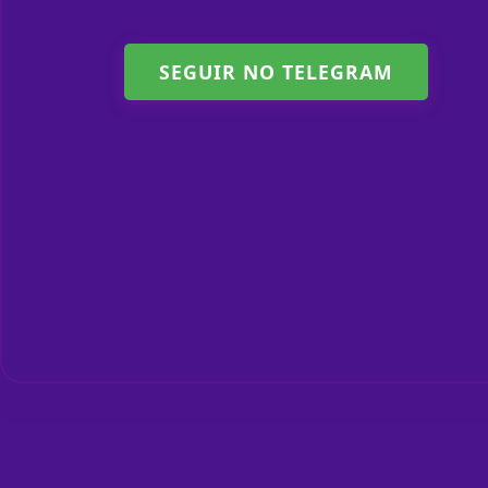
SEGUIR NO TELEGRAM