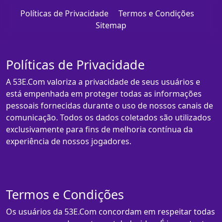
Políticas de Privacidade
Termos e Condições
Sitemap
Políticas de Privacidade
A 53E.Com valoriza a privacidade de seus usuários e
está empenhada em proteger todas as informações
pessoais fornecidas durante o uso de nossos canais de
comunicação. Todos os dados coletados são utilizados
exclusivamente para fins de melhoria contínua da
experiência de nossos jogadores.
Termos e Condições
Os usuários da 53E.Com concordam em respeitar todas