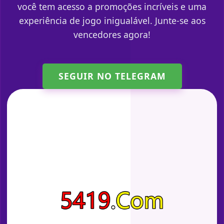
você tem acesso a promoções incríveis e uma
experiência de jogo inigualável. Junte-se aos
vencedores agora!
SEGUIR NO TELEGRAM