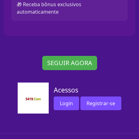
🎁 Receba bônus exclusivos
automaticamente
SEGUIR AGORA
Acessos
Login
Registrar-se