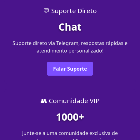
💬 Suporte Direto
Chat
Suporte direto via Telegram, respostas rápidas e
atendimento personalizado!
Falar Suporte
👥 Comunidade VIP
1000+
Junte-se a uma comunidade exclusiva de