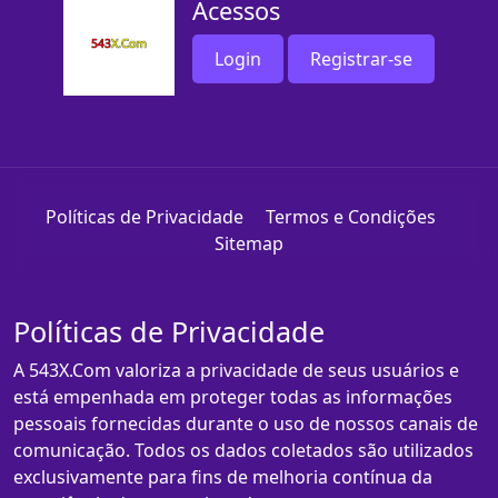
Acessos
Login
Registrar-se
Políticas de Privacidade
Termos e Condições
Sitemap
Políticas de Privacidade
A 543X.Com valoriza a privacidade de seus usuários e
está empenhada em proteger todas as informações
pessoais fornecidas durante o uso de nossos canais de
comunicação. Todos os dados coletados são utilizados
exclusivamente para fins de melhoria contínua da