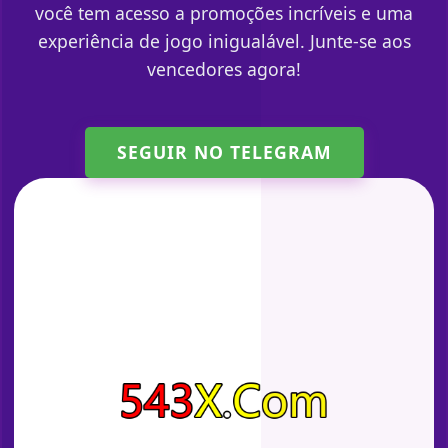
você tem acesso a promoções incríveis e uma
experiência de jogo inigualável. Junte-se aos
vencedores agora!
SEGUIR NO TELEGRAM