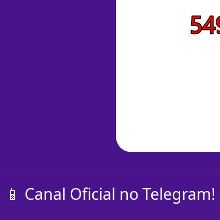
📱 Canal Oficial no Telegram!