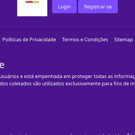
Login
Registrar-se
Políticas de Privacidade
Termos e Condições
Sitemap
de
s usuários e está empenhada em proteger todas as informaç
os coletados são utilizados exclusivamente para fins de m