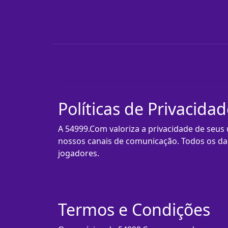
Políticas de Privacida
A 54999.Com valoriza a privacidade de seu
nossos canais de comunicação. Todos os dad
jogadores.
Termos e Condições