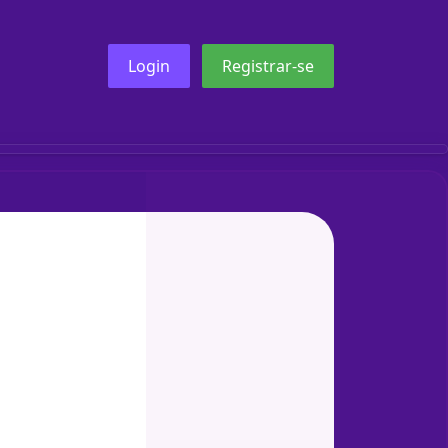
Login
Registrar-se