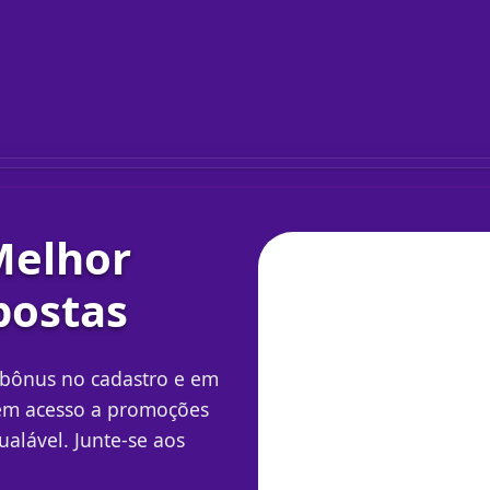
Melhor
postas
 bônus no cadastro e em
tem acesso a promoções
ualável. Junte-se aos