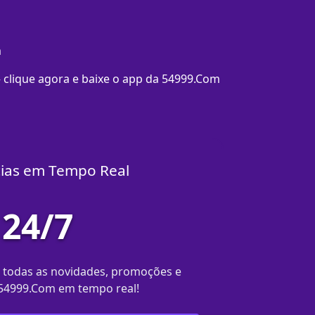
m
 clique agora e baixe o app da 54999.Com
cias em Tempo Real
24/7
e todas as novidades, promoções e
54999.Com em tempo real!