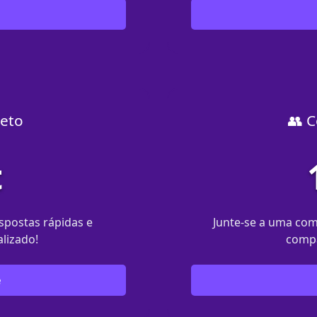
reto
👥 
t
espostas rápidas e
Junte-se a uma com
lizado!
compa
e