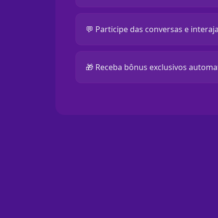
💬 Participe das conversas e interaj
🎁 Receba bônus exclusivos autom