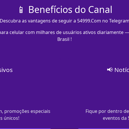
📱 Benefícios do Canal
Descubra as vantagens de seguir a 54999.Com no Telegra
para celular com milhares de usuários ativos diariamente —
Brasil !
sivos
📢 Notí
m, promoções especiais
Fique por dentro d
s únicos!
eventos da 