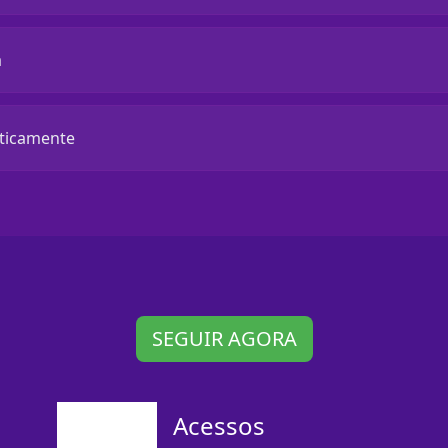
a
aticamente
SEGUIR AGORA
Acessos