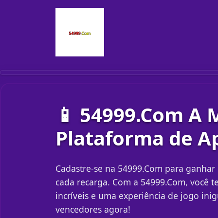
📱 54999.Com A 
Plataforma de A
Cadastre-se na 54999.Com para ganhar
cada recarga. Com a 54999.Com, você 
incríveis e uma experiência de jogo inig
vencedores agora!