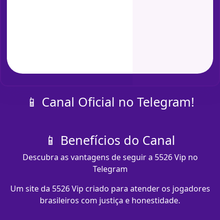
📱 Canal Oficial no Telegram!
📱 Benefícios do Canal
Descubra as vantagens de seguir a 5526 Vip no
Telegram
Um site da 5526 Vip criado para atender os jogadores
brasileiros com justiça e honestidade.