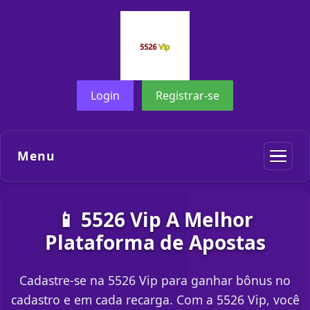
Login
Registrar-se
Menu
📱 5526 Vip A Melhor
Plataforma de Apostas
Cadastre-se na 5526 Vip para ganhar bônus no
cadastro e em cada recarga. Com a 5526 Vip, você