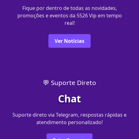
Fique por dentro de todas as novidades,
promoções e eventos da 5526 Vip em tempo
real!
Ver Notícias
💬 Suporte Direto
Chat
Suporte direto via Telegram, respostas rápidas e
atendimento personalizado!