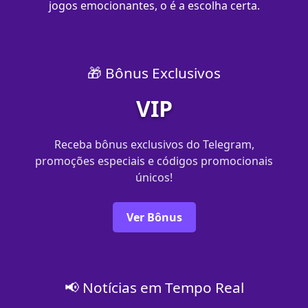
jogos emocionantes, o é a escolha certa.
🎁 Bônus Exclusivos
VIP
Receba bônus exclusivos do Telegram,
promoções especiais e códigos promocionais
únicos!
Ver Bônus
📢 Notícias em Tempo Real