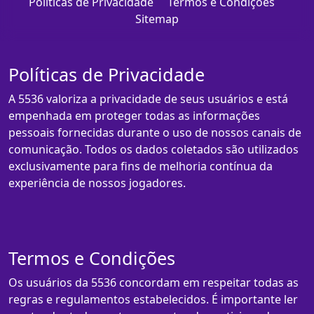
Políticas de Privacidade
Termos e Condições
Sitemap
Políticas de Privacidade
A 5536 valoriza a privacidade de seus usuários e está
empenhada em proteger todas as informações
pessoais fornecidas durante o uso de nossos canais de
comunicação. Todos os dados coletados são utilizados
exclusivamente para fins de melhoria contínua da
experiência de nossos jogadores.
Termos e Condições
Os usuários da 5536 concordam em respeitar todas as
regras e regulamentos estabelecidos. É importante ler