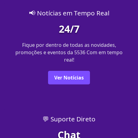
📢 Notícias em Tempo Real
24/7
Fique por dentro de todas as novidades,
promoções e eventos da 5536 Com em tempo
real!
Ver Notícias
💬 Suporte Direto
Chat