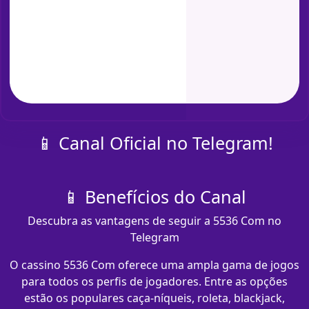
📱 Canal Oficial no Telegram!
📱 Benefícios do Canal
Descubra as vantagens de seguir a 5536 Com no
Telegram
O cassino 5536 Com oferece uma ampla gama de jogos
para todos os perfis de jogadores. Entre as opções
estão os populares caça-níqueis, roleta, blackjack,