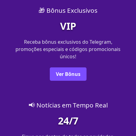
🎁 Bônus Exclusivos
VIP
Receba bônus exclusivos do Telegram,
promoções especiais e códigos promocionais
únicos!
Ver Bônus
📢 Notícias em Tempo Real
24/7