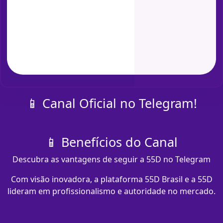
📱 Canal Oficial no Telegram!
📱 Benefícios do Canal
Descubra as vantagens de seguir a 55D no Telegram
Com visão inovadora, a plataforma 55D Brasil e a 55D
lideram em profissionalismo e autoridade no mercado.