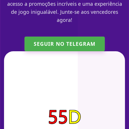
acesso a promoções incríveis e uma experiência
de jogo inigualável. Junte-se aos vencedores
agora!
SEGUIR NO TELEGRAM