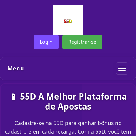
Login
Registrar-se
Menu
📱 55D A Melhor Plataforma
de Apostas
Cadastre-se na 55D para ganhar bônus no
cadastro e em cada recarga. Com a 55D, você tem