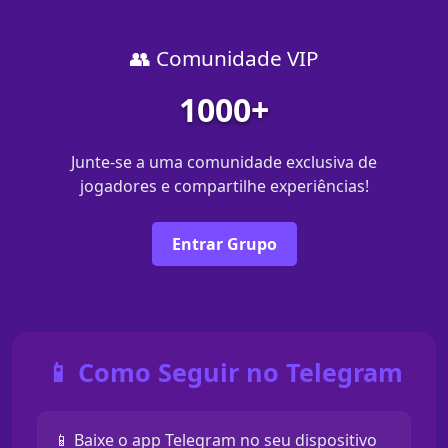
👥 Comunidade VIP
1000+
Junte-se a uma comunidade exclusiva de
jogadores e compartilhe experiências!
Entrar Grupo
📱 Como Seguir no Telegram
📱 Baixe o app Telegram no seu dispositivo