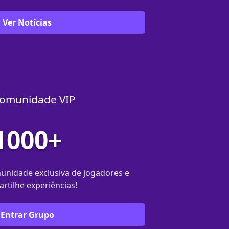
Ver Notícias
Comunidade VIP
1000+
unidade exclusiva de jogadores e
rtilhe experiências!
Entrar Grupo