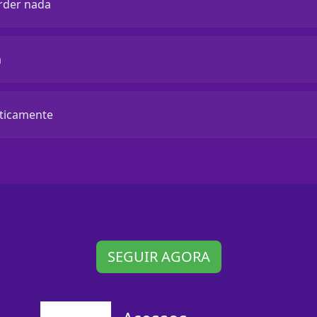
erder nada
a
aticamente
SEGUIR AGORA