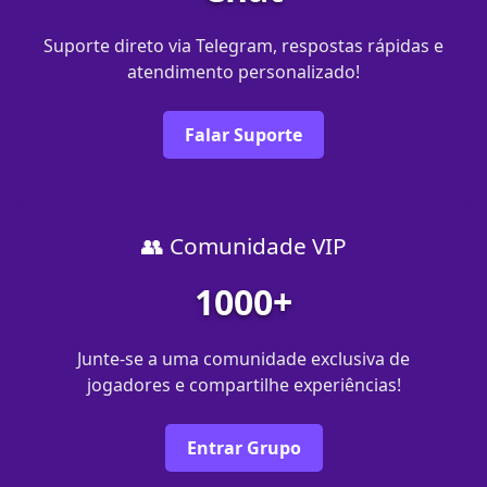
Suporte direto via Telegram, respostas rápidas e
atendimento personalizado!
Falar Suporte
👥 Comunidade VIP
1000+
Junte-se a uma comunidade exclusiva de
jogadores e compartilhe experiências!
Entrar Grupo