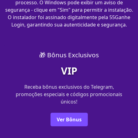
processo. O Windows pode exibir um aviso de
segurança - clique em "Sim" para permitir a instalação.
O instalador foi assinado digitalmente pela 55Ganhe
Login, garantindo sua autenticidade e segurança.
🎁 Bônus Exclusivos
VIP
Receba bônus exclusivos do Telegram,
promoções especiais e códigos promocionais
únicos!
Ver Bônus