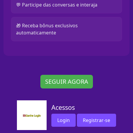
💬 Participe das conversas e interaja
🎁 Receba bônus exclusivos
automaticamente
SEGUIR AGORA
Acessos
Login
Registrar-se