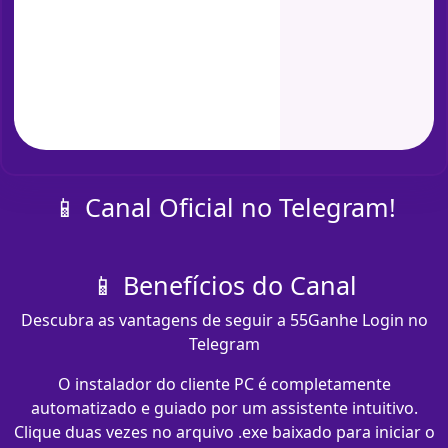
📱 Canal Oficial no Telegram!
📱 Benefícios do Canal
Descubra as vantagens de seguir a 55Ganhe Login no
Telegram
O instalador do cliente PC é completamente
automatizado e guiado por um assistente intuitivo.
Clique duas vezes no arquivo .exe baixado para iniciar o