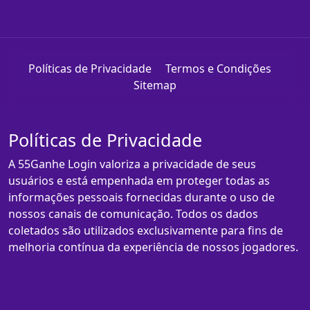
Políticas de Privacidade
Termos e Condições
Sitemap
Políticas de Privacidade
A 55Ganhe Login valoriza a privacidade de seus
usuários e está empenhada em proteger todas as
informações pessoais fornecidas durante o uso de
nossos canais de comunicação. Todos os dados
coletados são utilizados exclusivamente para fins de
melhoria contínua da experiência de nossos jogadores.