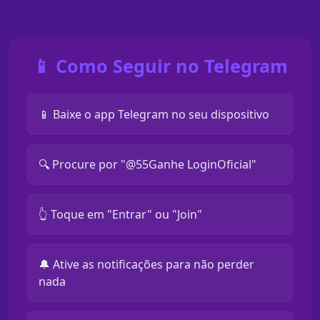
📱 Como Seguir no Telegram
📱 Baixe o app Telegram no seu dispositivo
🔍 Procure por "@55Ganhe LoginOficial"
👆 Toque em "Entrar" ou "Join"
🔔 Ative as notificações para não perder
nada