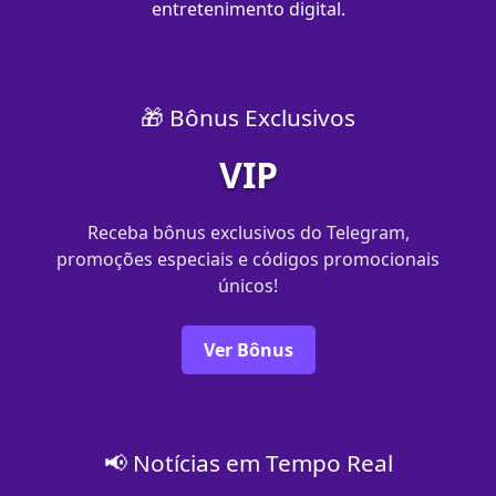
entretenimento digital.
🎁 Bônus Exclusivos
VIP
Receba bônus exclusivos do Telegram,
promoções especiais e códigos promocionais
únicos!
Ver Bônus
📢 Notícias em Tempo Real