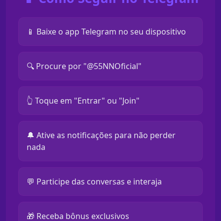
📱 Baixe o app Telegram no seu dispositivo
🔍 Procure por "@55NNOficial"
👆 Toque em "Entrar" ou "Join"
🔔 Ative as notificações para não perder
nada
💬 Participe das conversas e interaja
🎁 Receba bônus exclusivos