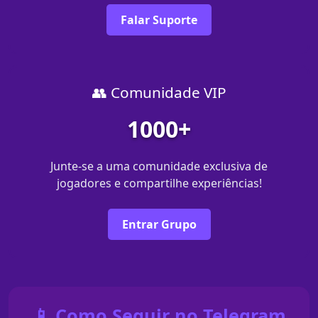
Falar Suporte
👥 Comunidade VIP
1000+
Junte-se a uma comunidade exclusiva de
jogadores e compartilhe experiências!
Entrar Grupo
📱 Como Seguir no Telegram