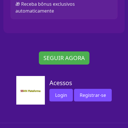
🎁 Receba bônus exclusivos
automaticamente
SEGUIR AGORA
Acessos
Login
Registrar-se