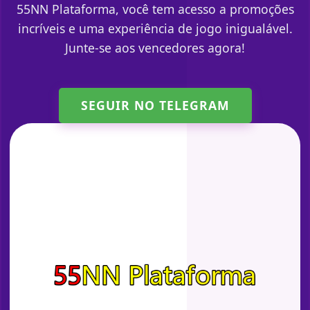
55NN Plataforma, você tem acesso a promoções
incríveis e uma experiência de jogo inigualável.
Junte-se aos vencedores agora!
SEGUIR NO TELEGRAM