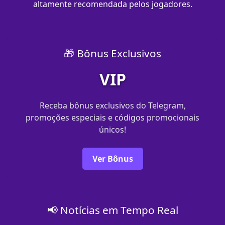
altamente recomendada pelos jogadores.
🎁 Bônus Exclusivos
VIP
Receba bônus exclusivos do Telegram,
promoções especiais e códigos promocionais
únicos!
Ver Bônus
📢 Notícias em Tempo Real