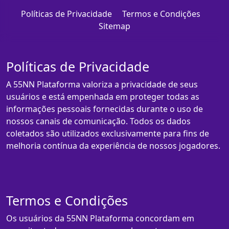
Políticas de Privacidade
Termos e Condições
Sitemap
Políticas de Privacidade
A 55NN Plataforma valoriza a privacidade de seus
usuários e está empenhada em proteger todas as
informações pessoais fornecidas durante o uso de
nossos canais de comunicação. Todos os dados
coletados são utilizados exclusivamente para fins de
melhoria contínua da experiência de nossos jogadores.
Termos e Condições
Os usuários da 55NN Plataforma concordam em