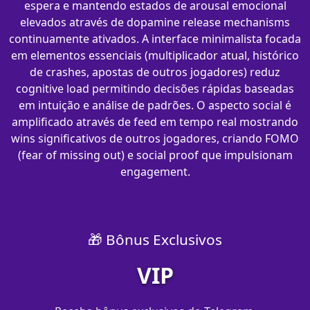
espera e mantendo estados de arousal emocional
elevados através de dopamine release mechanisms
continuamente ativados. A interface minimalista focada
em elementos essenciais (multiplicador atual, histórico
de crashes, apostas de outros jogadores) reduz
cognitive load permitindo decisões rápidas baseadas
em intuição e análise de padrões. O aspecto social é
amplificado através de feed em tempo real mostrando
wins significativos de outros jogadores, criando FOMO
(fear of missing out) e social proof que impulsionam
engagement.
🎁 Bônus Exclusivos
VIP