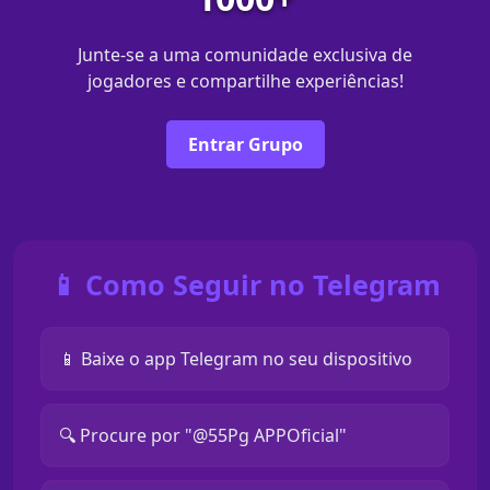
Junte-se a uma comunidade exclusiva de
jogadores e compartilhe experiências!
Entrar Grupo
📱 Como Seguir no Telegram
📱 Baixe o app Telegram no seu dispositivo
🔍 Procure por "@55Pg APPOficial"