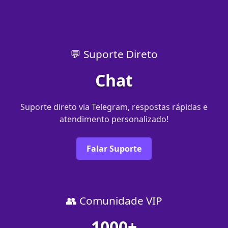
💬 Suporte Direto
Chat
Suporte direto via Telegram, respostas rápidas e
atendimento personalizado!
Falar Suporte
👥 Comunidade VIP
1000+