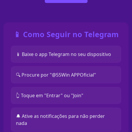
📱 Como Seguir no Telegram
📱 Baixe o app Telegram no seu dispositivo
🔍 Procure por "@55Win APPOficial"
👆 Toque em "Entrar" ou "Join"
🔔 Ative as notificações para não perder
nada