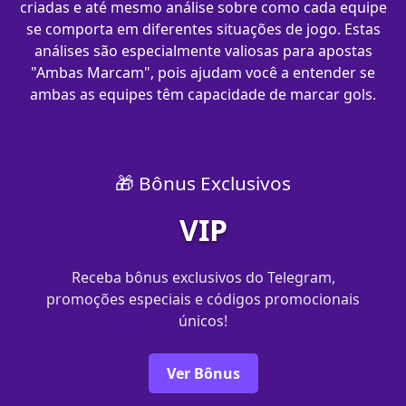
criadas e até mesmo análise sobre como cada equipe
se comporta em diferentes situações de jogo. Estas
análises são especialmente valiosas para apostas
"Ambas Marcam", pois ajudam você a entender se
ambas as equipes têm capacidade de marcar gols.
🎁 Bônus Exclusivos
VIP
Receba bônus exclusivos do Telegram,
promoções especiais e códigos promocionais
únicos!
Ver Bônus