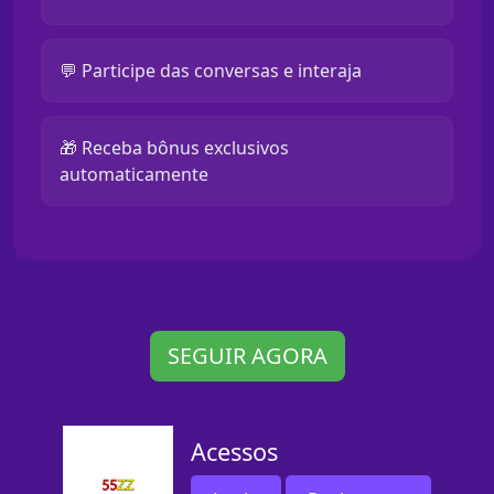
💬 Participe das conversas e interaja
🎁 Receba bônus exclusivos
automaticamente
SEGUIR AGORA
Acessos