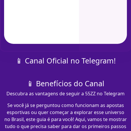
📱 Canal Oficial no Telegram!
📱 Benefícios do Canal
Descubra as vantagens de seguir a 55ZZ no Telegram
Se você já se perguntou como funcionam as apostas
esportivas ou quer começar a explorar esse universo
no Brasil, este guia é para você! Aqui, vamos te mostrar
tudo o que precisa saber para dar os primeiros passos