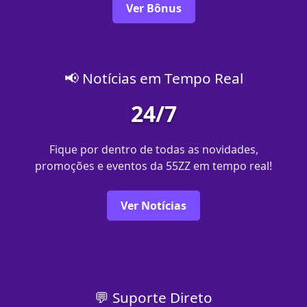
Ver Bônus
📢 Notícias em Tempo Real
24/7
Fique por dentro de todas as novidades,
promoções e eventos da 55ZZ em tempo real!
Ver Notícias
💬 Suporte Direto