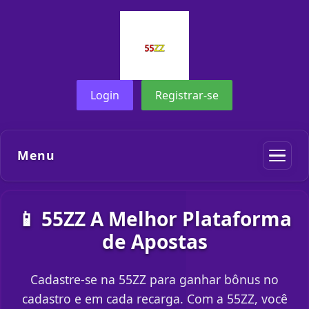
Login
Registrar-se
Menu
📱 55ZZ A Melhor Plataforma
de Apostas
Cadastre-se na 55ZZ para ganhar bônus no
cadastro e em cada recarga. Com a 55ZZ, você