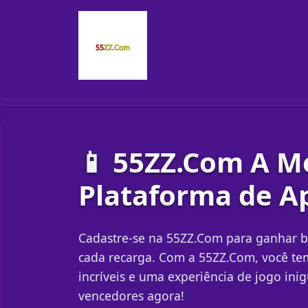
📱 55ZZ.Com A M
Plataforma de A
Cadastre-se na 55ZZ.Com para ganhar 
cada recarga. Com a 55ZZ.Com, você t
incríveis e uma experiência de jogo inig
vencedores agora!