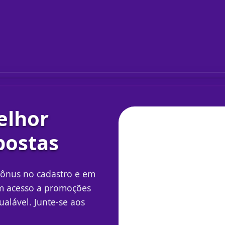
elhor
postas
bônus no cadastro e em
em acesso a promoções
ualável. Junte-se aos