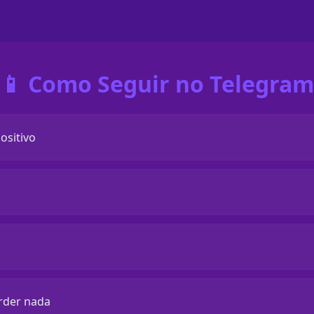
📱 Como Seguir no Telegram
ositivo
erder nada