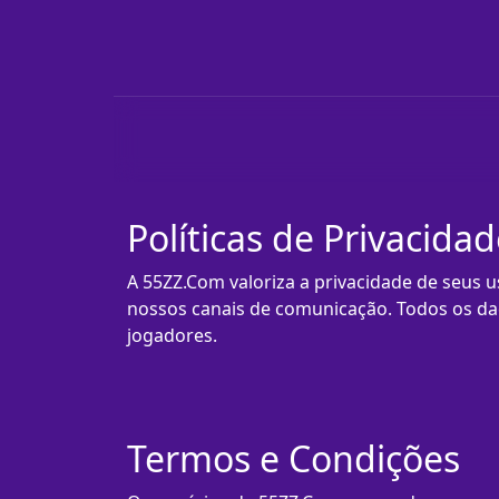
Políticas de Privacida
A 55ZZ.Com valoriza a privacidade de seus 
nossos canais de comunicação. Todos os dad
jogadores.
Termos e Condições