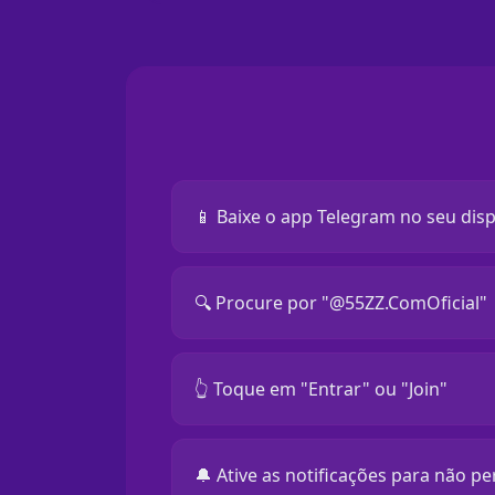
📱 Baixe o app Telegram no seu disp
🔍 Procure por "@55ZZ.ComOficial"
👆 Toque em "Entrar" ou "Join"
🔔 Ative as notificações para não p