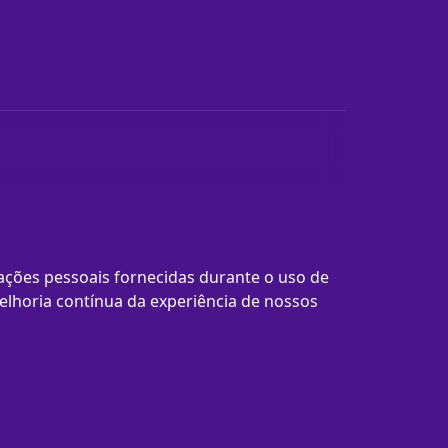
ações pessoais fornecidas durante o uso de
elhoria contínua da experiência de nossos