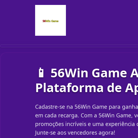
📱 56Win Game 
Plataforma de A
Cadastre-se na 56Win Game para ganha
em cada recarga. Com a 56Win Game, v
promoções incríveis e uma experiência d
Junte-se aos vencedores agora!