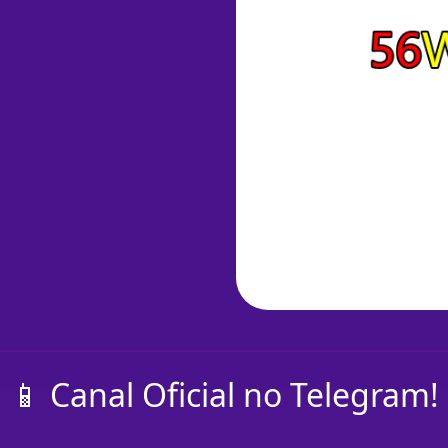
📱 Canal Oficial no Telegram!