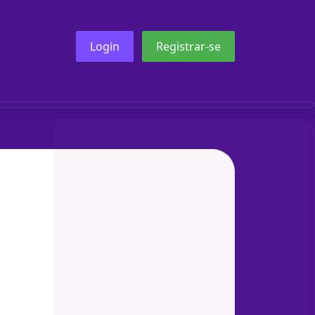
Login
Registrar-se