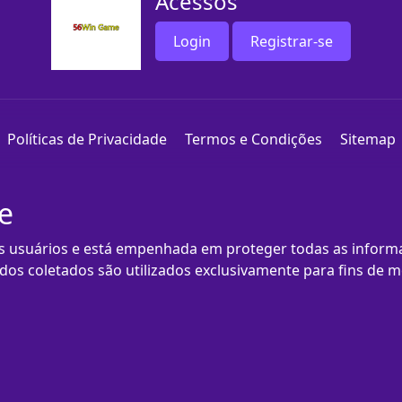
Acessos
Login
Registrar-se
Políticas de Privacidade
Termos e Condições
Sitemap
de
us usuários e está empenhada em proteger todas as inform
os coletados são utilizados exclusivamente para fins de m