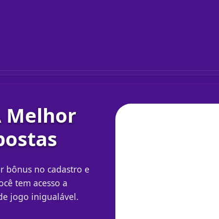
A Melhor
postas
r bônus no cadastro e
ocê tem acesso a
e jogo inigualável.