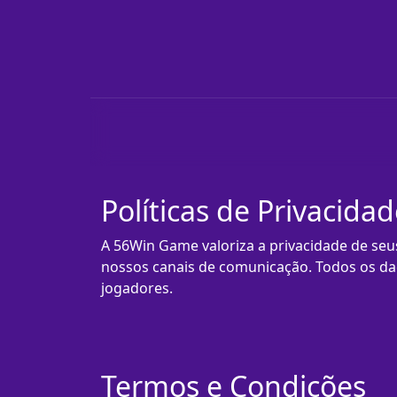
Políticas de Privacida
A 56Win Game valoriza a privacidade de se
nossos canais de comunicação. Todos os dad
jogadores.
Termos e Condições