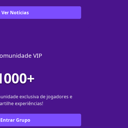
Ver Notícias
Comunidade VIP
1000+
unidade exclusiva de jogadores e
rtilhe experiências!
Entrar Grupo