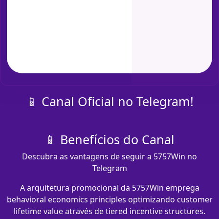
📱 Canal Oficial no Telegram!
📱 Benefícios do Canal
Descubra as vantagens de seguir a 5757Win no
Telegram
A arquitetura promocional da 5757Win emprega
behavioral economics principles optimizando customer
lifetime value através de tiered incentive structures.