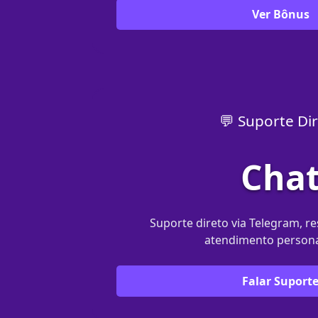
Ver Bônus
💬 Suporte Di
Cha
Suporte direto via Telegram, r
atendimento persona
Falar Suport