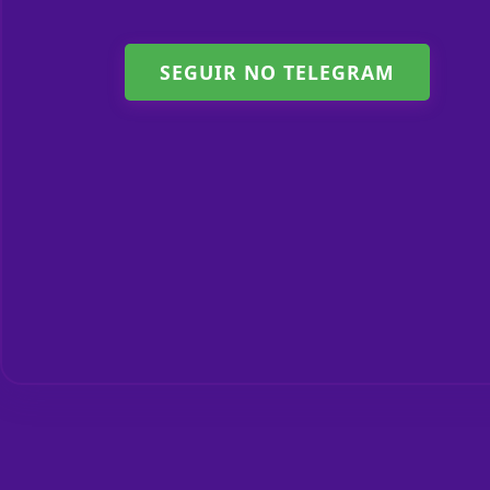
SEGUIR NO TELEGRAM