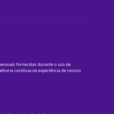
pessoais fornecidas durante o uso de
elhoria contínua da experiência de nossos