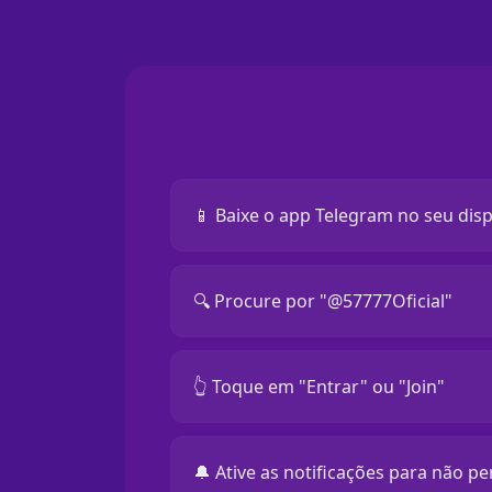
📱 Baixe o app Telegram no seu disp
🔍 Procure por "@57777Oficial"
👆 Toque em "Entrar" ou "Join"
🔔 Ative as notificações para não p