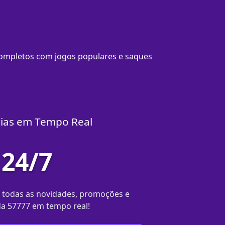
 completos com jogos populares e saques
cias em Tempo Real
24/7
e todas as novidades, promoções e
da 57777 em tempo real!