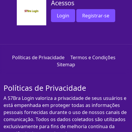
Acessos
Login
Registrar-se
Políticas de Privacidade
Termos e Condições
Sitemap
Políticas de Privacidade
A 57Bra Login valoriza a privacidade de seus usuários e
está empenhada em proteger todas as informações
pessoais fornecidas durante o uso de nossos canais de
comunicação. Todos os dados coletados são utilizados
exclusivamente para fins de melhoria contínua da