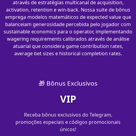
através de estratégias multicanal de acquisition,
activation, retention e win-back. Nossa suite de bônus
emprega modelos matemáticos de expected value que
balanceiam generosidade percebida pelo jogador com
sustainable economics para o operator, implementando
wagering requirements calibrados através de análise
atuarial que considera game contribution rates,
average bet sizes e historical completion rates.
🎁 Bônus Exclusivos
VIP
Receba bônus exclusivos do Telegram,
promoções especiais e códigos promocionais
únicos!