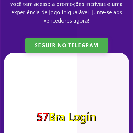
você tem acesso a promoções incríveis e uma
experiência de jogo inigualável. Junte-se aos
vencedores agora!
SEGUIR NO TELEGRAM