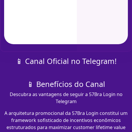
📱 Canal Oficial no Telegram!
📱 Benefícios do Canal
Descubra as vantagens de seguir a 57Bra Login no
Telegram
A arquitetura promocional da 57Bra Login constitui um
framework sofisticado de incentivos econômicos
estruturados para maximizar customer lifetime value