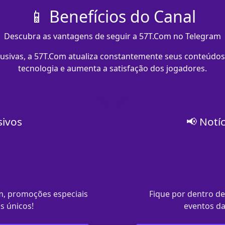
📱 Benefícios do Canal
Descubra as vantagens de seguir a 57T.Com no Telegram
lusivas, a 57T.Com atualiza constantemente seus conteúdos
tecnologia e aumenta a satisfação dos jogadores.
sivos
📢 Notí
m, promoções especiais
Fique por dentro d
s únicos!
eventos da