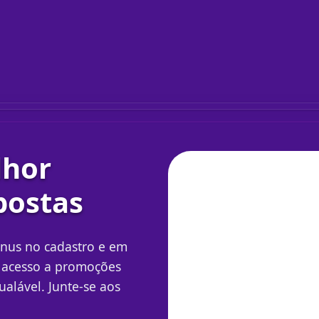
lhor
postas
nus no cadastro e em
 acesso a promoções
ualável. Junte-se aos