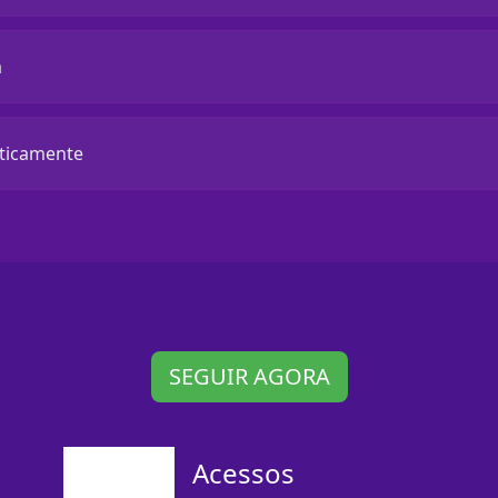
a
aticamente
SEGUIR AGORA
Acessos