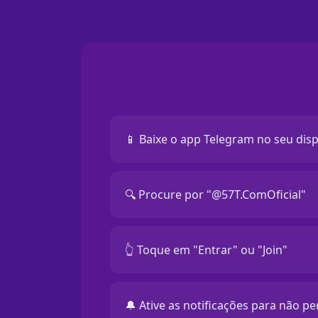
📱 Baixe o app Telegram no seu disp
🔍 Procure por "@57T.ComOficial"
👆 Toque em "Entrar" ou "Join"
🔔 Ative as notificações para não p