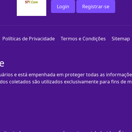
Login
Registrar-se
Políticas de Privacidade
Termos e Condições
Sitemap
de
suários e está empenhada em proteger todas as informaçõe
os coletados são utilizados exclusivamente para fins de m