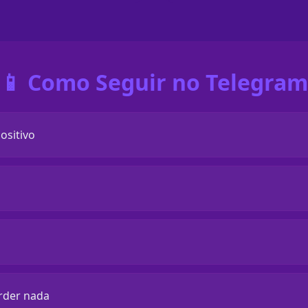
📱 Como Seguir no Telegram
ositivo
erder nada