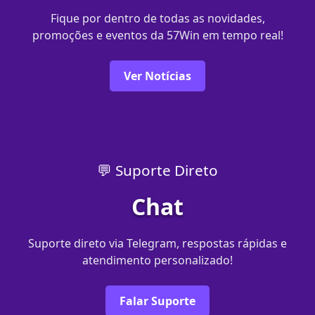
Fique por dentro de todas as novidades,
promoções e eventos da 57Win em tempo real!
Ver Notícias
💬 Suporte Direto
Chat
Suporte direto via Telegram, respostas rápidas e
atendimento personalizado!
Falar Suporte