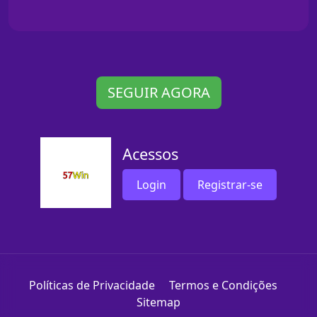
SEGUIR AGORA
Acessos
Login
Registrar-se
Políticas de Privacidade
Termos e Condições
Sitemap