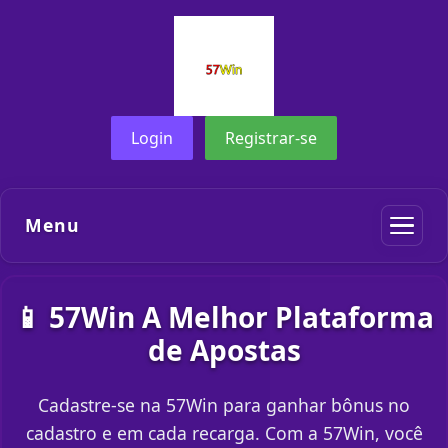
Login
Registrar-se
Menu
📱 57Win A Melhor Plataforma
de Apostas
Cadastre-se na 57Win para ganhar bônus no
cadastro e em cada recarga. Com a 57Win, você