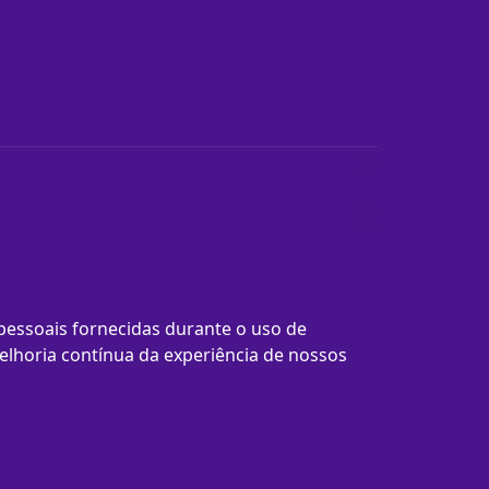
pessoais fornecidas durante o uso de
elhoria contínua da experiência de nossos