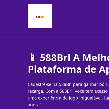
📱 588Brl A Melh
Plataforma de A
Cadastre-se na 588Brl para ganhar bôn
recarga. Com a 588Brl, você tem acesso 
uma experiência de jogo inigualável. J
agora!