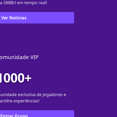
a 588Brl em tempo real!
Ver Notícias
Comunidade VIP
1000+
unidade exclusiva de jogadores e
rtilhe experiências!
Entrar Grupo