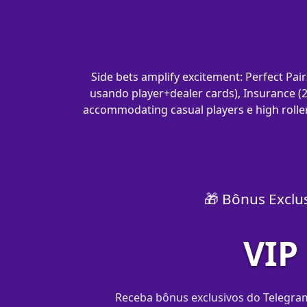
Side bets amplify excitement: Perfect Pai
usando player+dealer cards), Insurance (
accommodating casual players e high rollers
🎁 Bônus Exclu
VIP
Receba bônus exclusivos do Telegra