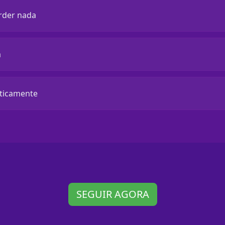
erder nada
a
aticamente
SEGUIR AGORA