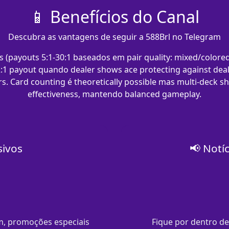
📱 Benefícios do Canal
Descubra as vantagens de seguir a 588Brl no Telegram
rs (payouts 5:1-30:1 baseados em pair quality: mixed/colore
2:1 payout quando dealer shows ace protecting against deal
. Card counting é theoretically possible mas multi-deck sh
effectiveness, mantendo balanced gameplay.
sivos
📢 Notí
m, promoções especiais
Fique por dentro d