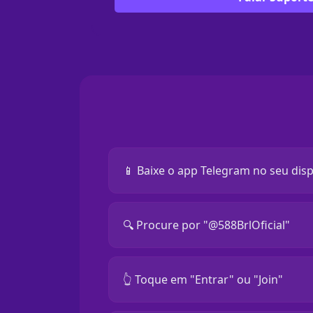
📱 Baixe o app Telegram no seu disp
🔍 Procure por "@588BrlOficial"
👆 Toque em "Entrar" ou "Join"