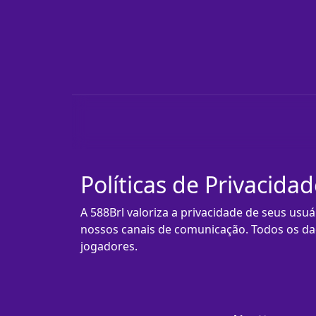
Políticas de Privacida
A 588Brl valoriza a privacidade de seus us
nossos canais de comunicação. Todos os dad
jogadores.