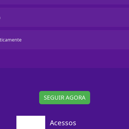
a
aticamente
SEGUIR AGORA
Acessos