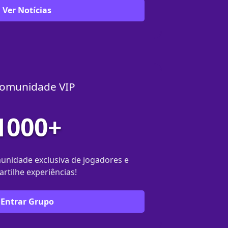
Ver Notícias
Comunidade VIP
1000+
unidade exclusiva de jogadores e
rtilhe experiências!
Entrar Grupo