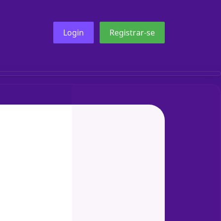
Login
Registrar-se