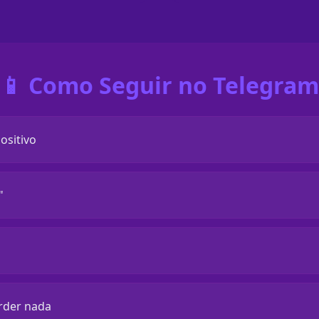
📱 Como Seguir no Telegram
ositivo
"
erder nada