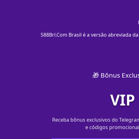
588Brl.Com Brasil é a versão abreviada 
🎁 Bônus Exclu
VIP
Receba bônus exclusivos do Telegra
e códigos promocionai