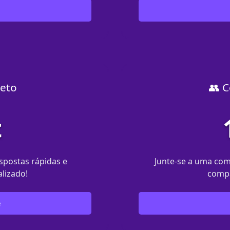
reto
👥 
t
espostas rápidas e
Junte-se a uma com
lizado!
compa
e