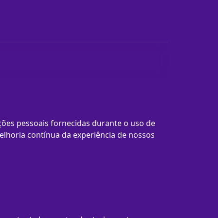
ções pessoais fornecidas durante o uso de
elhoria contínua da experiência de nossos