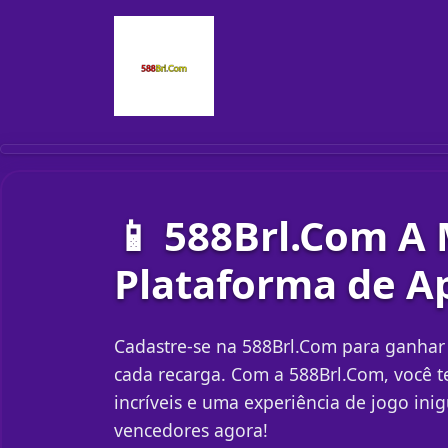
📱 588Brl.Com A
Plataforma de A
Cadastre-se na 588Brl.Com para ganhar
cada recarga. Com a 588Brl.Com, você 
incríveis e uma experiência de jogo inig
vencedores agora!