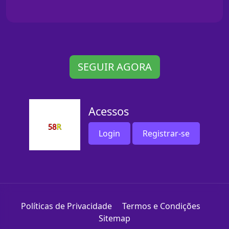
SEGUIR AGORA
Acessos
Login
Registrar-se
Políticas de Privacidade
Termos e Condições
Sitemap