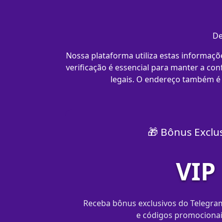
De
Nossa plataforma utiliza estas informaçõ
verificação é essencial para manter a co
legais. O endereço também é ut
🎁 Bônus Exclu
VIP
Receba bônus exclusivos do Telegra
e códigos promocionai