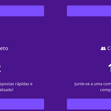
reto
👥 
t
espostas rápidas e
Junte-se a uma com
lizado!
compa
e