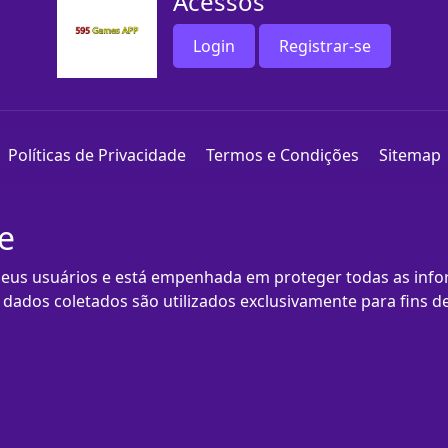
Acessos
Login
Registrar-se
Políticas de Privacidade
Termos e Condições
Sitemap
de
 seus usuários e está empenhada em proteger todas as inf
dados coletados são utilizados exclusivamente para fins d