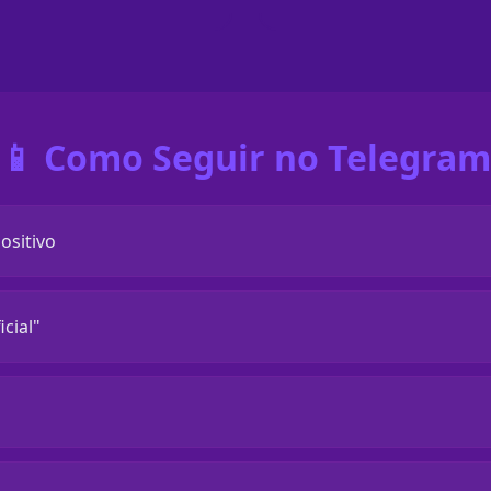
📱 Como Seguir no Telegram
ositivo
cial"