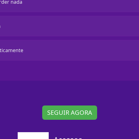
erder nada
a
aticamente
SEGUIR AGORA