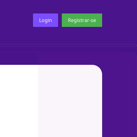
Login
Registrar-se