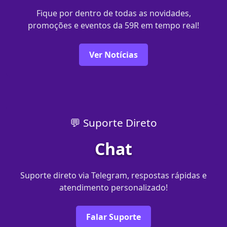
Fique por dentro de todas as novidades,
promoções e eventos da 59R em tempo real!
Ver Notícias
💬 Suporte Direto
Chat
Suporte direto via Telegram, respostas rápidas e
atendimento personalizado!
Falar Suporte