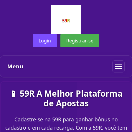
Login
Registrar-se
Menu
📱 59R A Melhor Plataforma
de Apostas
Cadastre-se na 59R para ganhar bônus no
cadastro e em cada recarga. Com a 59R, você tem