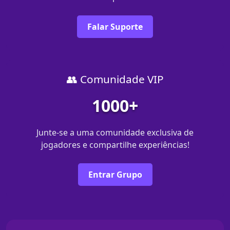
Falar Suporte
👥 Comunidade VIP
1000+
Junte-se a uma comunidade exclusiva de
jogadores e compartilhe experiências!
Entrar Grupo