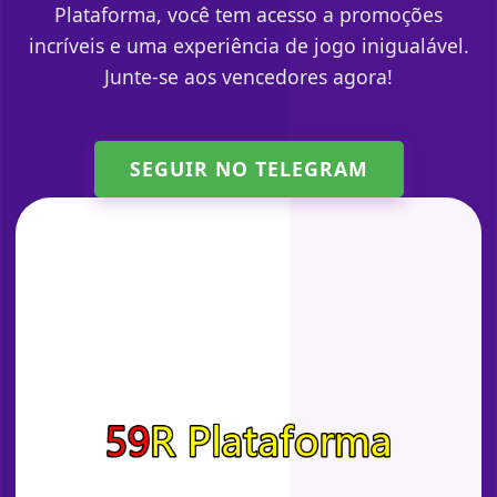
Plataforma, você tem acesso a promoções
incríveis e uma experiência de jogo inigualável.
Junte-se aos vencedores agora!
SEGUIR NO TELEGRAM