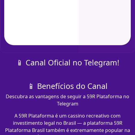
📱 Canal Oficial no Telegram!
📱 Benefícios do Canal
Descubra as vantagens de seguir a 59R Plataforma no
Telegram
A 59R Plataforma é um cassino recreativo com
investimento legal no Brasil — a plataforma 59R
Plataforma Brasil também é extremamente popular na