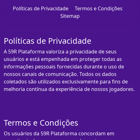
Políticas de Privacidade
Termos e Condições
Sitemap
Políticas de Privacidade
A 59R Plataforma valoriza a privacidade de seus
usuários e está empenhada em proteger todas as
informações pessoais fornecidas durante o uso de
nossos canais de comunicação. Todos os dados
coletados são utilizados exclusivamente para fins de
melhoria contínua da experiência de nossos jogadores.
Termos e Condições
Os usuários da 59R Plataforma concordam em