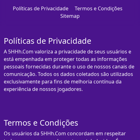
Políticas de Privacidade
Termos e Condições
Sitemap
Políticas de Privacidade
A 5HHh.Com valoriza a privacidade de seus usuários e
está empenhada em proteger todas as informações
pessoais fornecidas durante o uso de nossos canais de
comunicação. Todos os dados coletados são utilizados
exclusivamente para fins de melhoria contínua da
experiência de nossos jogadores.
Termos e Condições
Os usuários da 5HHh.Com concordam em respeitar