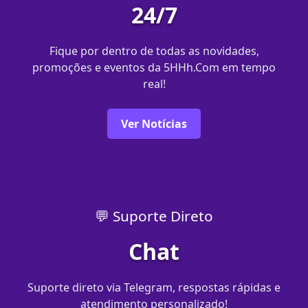
24/7
Fique por dentro de todas as novidades,
promoções e eventos da 5HHh.Com em tempo
real!
Ver Notícias
💬 Suporte Direto
Chat
Suporte direto via Telegram, respostas rápidas e
atendimento personalizado!