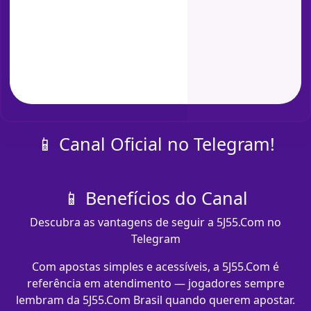
📱 Canal Oficial no Telegram!
📱 Benefícios do Canal
Descubra as vantagens de seguir a 5J55.Com no
Telegram
Com apostas simples e acessíveis, a 5J55.Com é
referência em atendimento — jogadores sempre
lembram da 5J55.Com Brasil quando querem apostar.