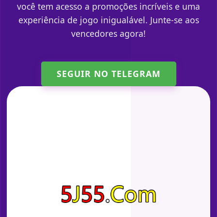
você tem acesso a promoções incríveis e uma
experiência de jogo inigualável. Junte-se aos
vencedores agora!
SEGUIR NO TELEGRAM