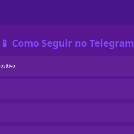
📱 Como Seguir no Telegram
ositivo