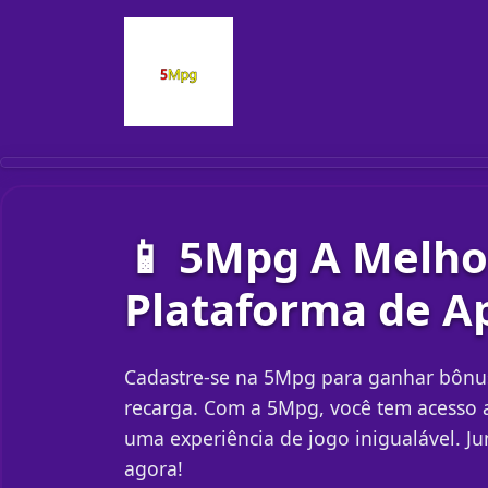
📱 5Mpg A Melho
Plataforma de A
Cadastre-se na 5Mpg para ganhar bônu
recarga. Com a 5Mpg, você tem acesso a
uma experiência de jogo inigualável. J
agora!