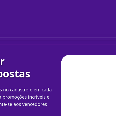
r
postas
s no cadastro e em cada
 promoções incríveis e
unte-se aos vencedores