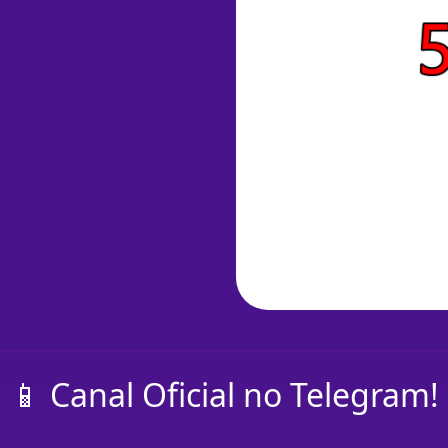
📱 Canal Oficial no Telegram!