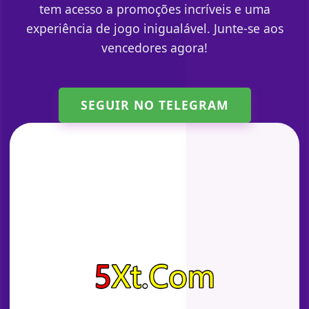
tem acesso a promoções incríveis e uma
experiência de jogo inigualável. Junte-se aos
vencedores agora!
SEGUIR NO TELEGRAM