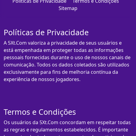
Políticas de Privacidade
Termos e Condições
Sitemap
Políticas de Privacidade
A 5Xt.Com valoriza a privacidade de seus usuários e
está empenhada em proteger todas as informações
pessoais fornecidas durante o uso de nossos canais de
comunicação. Todos os dados coletados são utilizados
exclusivamente para fins de melhoria contínua da
experiência de nossos jogadores.
Termos e Condições
Os usuários da 5Xt.Com concordam em respeitar todas
as regras e regulamentos estabelecidos. É importante