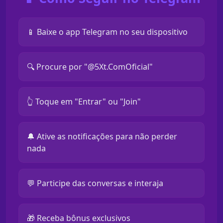
📱 Baixe o app Telegram no seu dispositivo
🔍 Procure por "@5Xt.ComOficial"
👆 Toque em "Entrar" ou "Join"
🔔 Ative as notificações para não perder
nada
💬 Participe das conversas e interaja
🎁 Receba bônus exclusivos