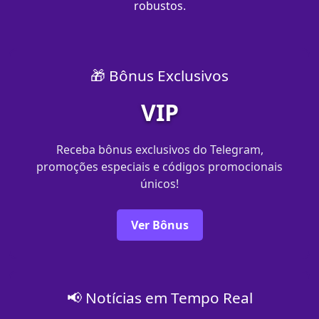
robustos.
🎁 Bônus Exclusivos
VIP
Receba bônus exclusivos do Telegram,
promoções especiais e códigos promocionais
únicos!
Ver Bônus
📢 Notícias em Tempo Real