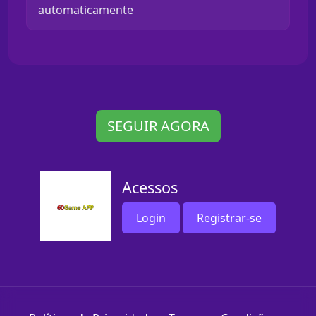
automaticamente
SEGUIR AGORA
Acessos
Login
Registrar-se