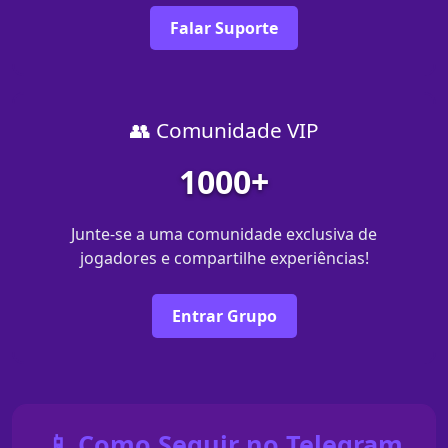
Falar Suporte
👥 Comunidade VIP
1000+
Junte-se a uma comunidade exclusiva de
jogadores e compartilhe experiências!
Entrar Grupo
📱 Como Seguir no Telegram