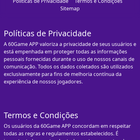
Políticas de Privacidade
Termos e Condições
Sitemap
Políticas de Privacidade
A 60Game APP valoriza a privacidade de seus usuários e
está empenhada em proteger todas as informações
pessoais fornecidas durante o uso de nossos canais de
comunicação. Todos os dados coletados são utilizados
exclusivamente para fins de melhoria contínua da
experiência de nossos jogadores.
Termos e Condições
Os usuários da 60Game APP concordam em respeitar
todas as regras e regulamentos estabelecidos. É