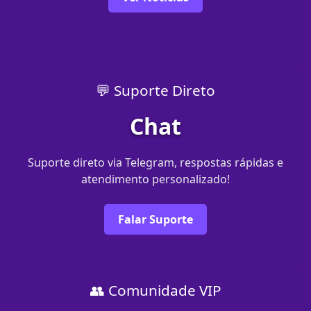
💬 Suporte Direto
Chat
Suporte direto via Telegram, respostas rápidas e
atendimento personalizado!
Falar Suporte
👥 Comunidade VIP