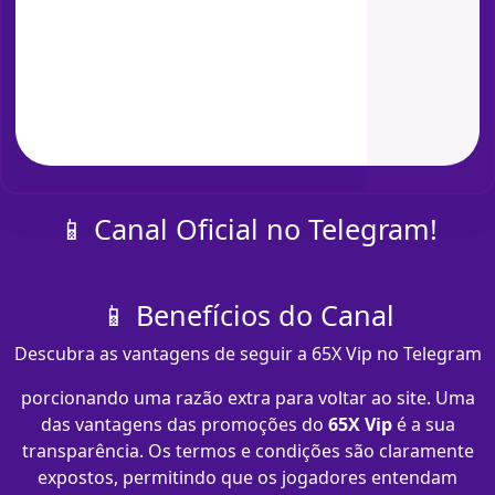
📱 Canal Oficial no Telegram!
📱 Benefícios do Canal
Descubra as vantagens de seguir a 65X Vip no Telegram
porcionando uma razão extra para voltar ao site. Uma
das vantagens das promoções do
65X Vip
é a sua
transparência. Os termos e condições são claramente
expostos, permitindo que os jogadores entendam