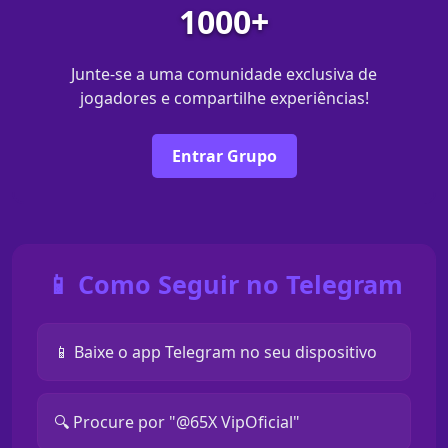
1000+
Junte-se a uma comunidade exclusiva de
jogadores e compartilhe experiências!
Entrar Grupo
📱 Como Seguir no Telegram
📱 Baixe o app Telegram no seu dispositivo
🔍 Procure por "@65X VipOficial"