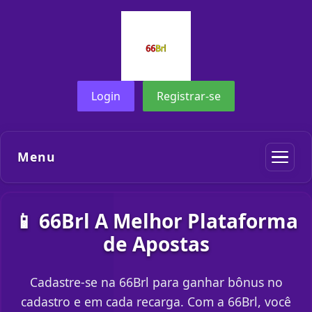
Login
Registrar-se
Menu
📱 66Brl A Melhor Plataforma
de Apostas
Cadastre-se na 66Brl para ganhar bônus no
cadastro e em cada recarga. Com a 66Brl, você