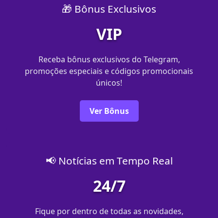
🎁 Bônus Exclusivos
VIP
Receba bônus exclusivos do Telegram,
promoções especiais e códigos promocionais
únicos!
Ver Bônus
📢 Notícias em Tempo Real
24/7
Fique por dentro de todas as novidades,