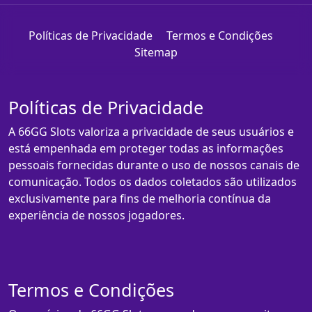
Políticas de Privacidade
Termos e Condições
Sitemap
Políticas de Privacidade
A 66GG Slots valoriza a privacidade de seus usuários e
está empenhada em proteger todas as informações
pessoais fornecidas durante o uso de nossos canais de
comunicação. Todos os dados coletados são utilizados
exclusivamente para fins de melhoria contínua da
experiência de nossos jogadores.
Termos e Condições