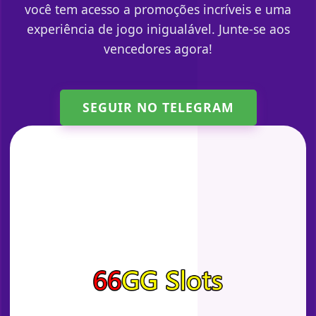
você tem acesso a promoções incríveis e uma
experiência de jogo inigualável. Junte-se aos
vencedores agora!
SEGUIR NO TELEGRAM