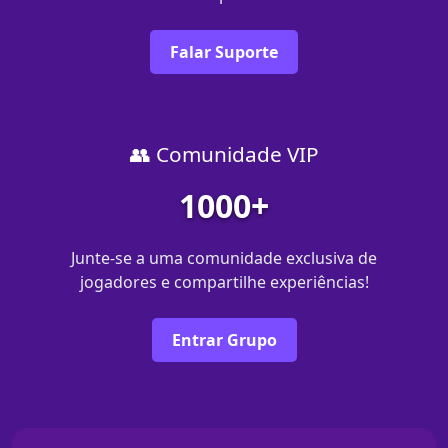
Falar Suporte
👥 Comunidade VIP
1000+
Junte-se a uma comunidade exclusiva de
jogadores e compartilhe experiências!
Entrar Grupo