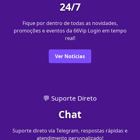
24/7
Fique por dentro de todas as novidades,
promoções e eventos da 66Vip Login em tempo
real!
Ver Notícias
💬 Suporte Direto
Chat
Suporte direto via Telegram, respostas rápidas e
atendimento personalizado!