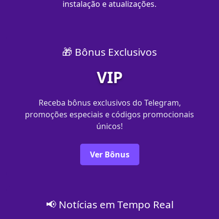
instalação e atualizações.
🎁 Bônus Exclusivos
VIP
Receba bônus exclusivos do Telegram,
promoções especiais e códigos promocionais
únicos!
Ver Bônus
📢 Notícias em Tempo Real