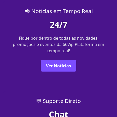
📢 Notícias em Tempo Real
24/7
Fique por dentro de todas as novidades,
promoções e eventos da 66Vip Plataforma em
tempo real!
Ver Notícias
💬 Suporte Direto
Chat