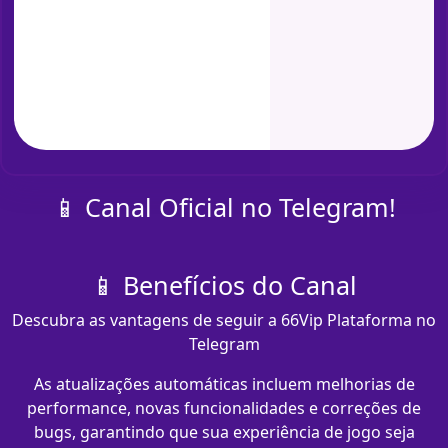
📱 Canal Oficial no Telegram!
📱 Benefícios do Canal
Descubra as vantagens de seguir a 66Vip Plataforma no
Telegram
As atualizações automáticas incluem melhorias de
performance, novas funcionalidades e correções de
bugs, garantindo que sua experiência de jogo seja