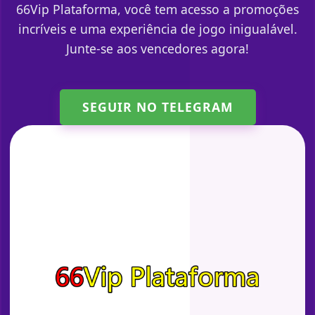
66Vip Plataforma, você tem acesso a promoções
incríveis e uma experiência de jogo inigualável.
Junte-se aos vencedores agora!
SEGUIR NO TELEGRAM