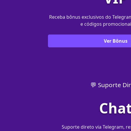
Receba bônus exclusivos do Telegra
e códigos promocionai
Ver Bônus
💬 Suporte Di
Cha
Suporte direto via Telegram, r