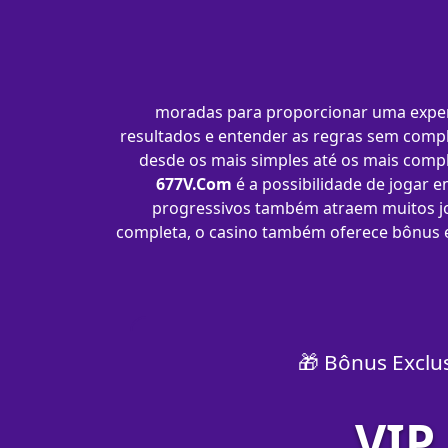
moradas para proporcionar uma experiê
resultados e entender as regras sem complic
desde os mais simples até os mais comp
677V.Com
é a possibilidade de jogar 
progressivos também atraem muitos j
completa, o casino também oferece bônus 
🎁 Bônus Exclu
VIP