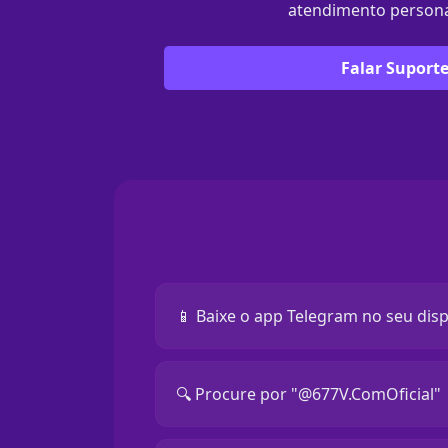
atendimento persona
Falar Suport
📱 Baixe o app Telegram no seu disp
🔍 Procure por "@677V.ComOficial"