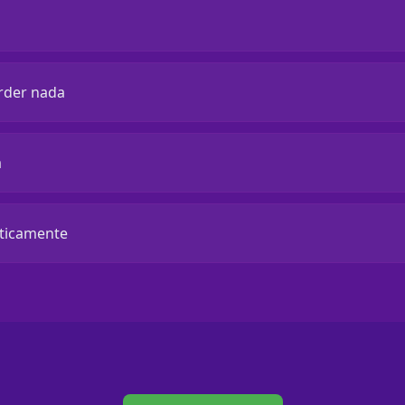
erder nada
a
aticamente