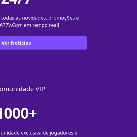
e todas as novidades, promoções e
 677V.Com em tempo real!
Ver Notícias
Comunidade VIP
1000+
unidade exclusiva de jogadores e