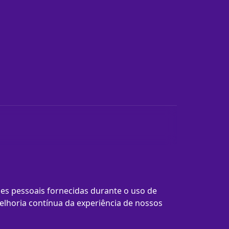
es pessoais fornecidas durante o uso de
elhoria contínua da experiência de nossos