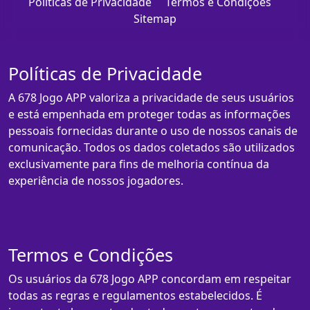
Políticas de Privacidade
Termos e Condições
Sitemap
Políticas de Privacidade
A 678 Jogo APP valoriza a privacidade de seus usuários
e está empenhada em proteger todas as informações
pessoais fornecidas durante o uso de nossos canais de
comunicação. Todos os dados coletados são utilizados
exclusivamente para fins de melhoria contínua da
experiência de nossos jogadores.
Termos e Condições
Os usuários da 678 Jogo APP concordam em respeitar
todas as regras e regulamentos estabelecidos. É