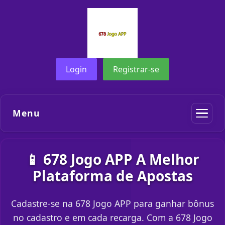
Login
Registrar-se
Menu
📱 678 Jogo APP A Melhor
Plataforma de Apostas
Cadastre-se na 678 Jogo APP para ganhar bônus
no cadastro e em cada recarga. Com a 678 Jogo