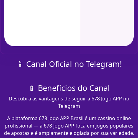
📱 Canal Oficial no Telegram!
📱 Benefícios do Canal
Descubra as vantagens de seguir a 678 Jogo APP no
Telegram
A plataforma 678 Jogo APP Brasil é um cassino online
profissional — a 678 Jogo APP foca em jogos populares
de apostas e é amplamente elogiada por sua variedade.