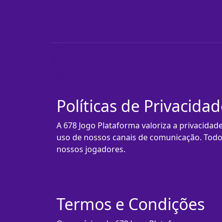
Políticas de Privacida
A 678 Jogo Plataforma valoriza a privacida
uso de nossos canais de comunicação. Todos
nossos jogadores.
Termos e Condições