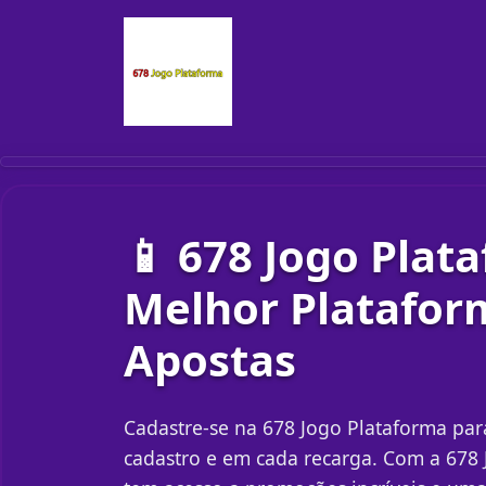
📱 678 Jogo Plat
Melhor Platafor
Apostas
Cadastre-se na 678 Jogo Plataforma pa
cadastro e em cada recarga. Com a 678 