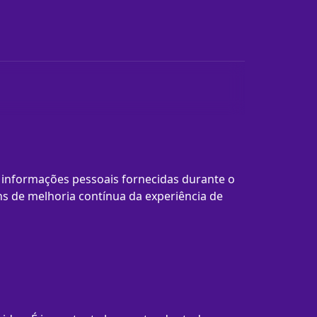
s informações pessoais fornecidas durante o
ns de melhoria contínua da experiência de