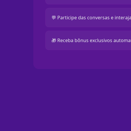
💬 Participe das conversas e interaj
🎁 Receba bônus exclusivos autom