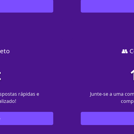
reto
👥 
t
espostas rápidas e
Junte-se a uma com
lizado!
compa
e