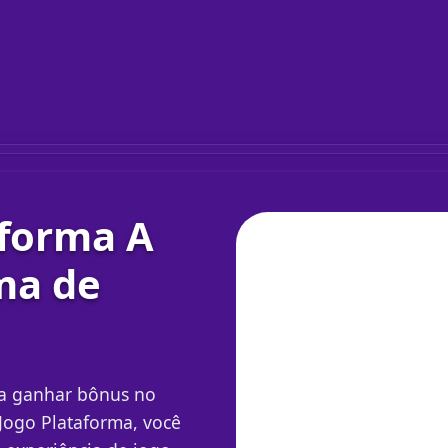
aforma A
ma de
ra ganhar bônus no
Jogo Plataforma, você