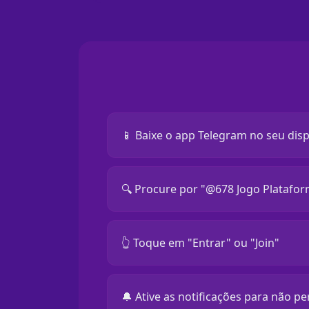
📱 Baixe o app Telegram no seu disp
🔍 Procure por "@678 Jogo Platafor
👆 Toque em "Entrar" ou "Join"
🔔 Ative as notificações para não p