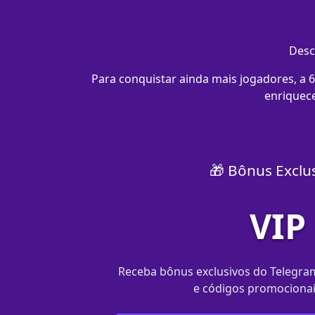
Desc
Para conquistar ainda mais jogadores, a 
enriquece
🎁 Bônus Exclu
VIP
Receba bônus exclusivos do Telegra
e códigos promocionai