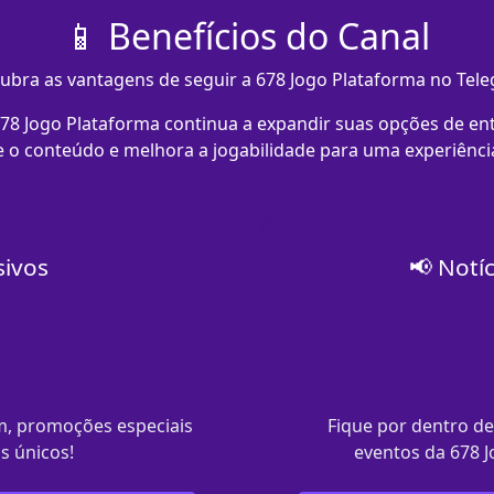
📱 Benefícios do Canal
ubra as vantagens de seguir a 678 Jogo Plataforma no Tel
678 Jogo Plataforma continua a expandir suas opções de ent
 o conteúdo e melhora a jogabilidade para uma experiênci
sivos
📢 Notí
m, promoções especiais
Fique por dentro d
s únicos!
eventos da 678 