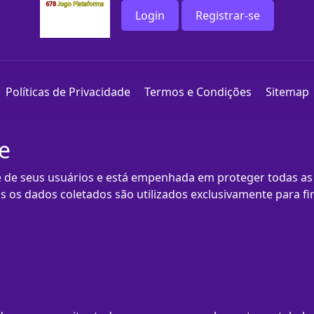
Login
Registrar-se
Políticas de Privacidade
Termos e Condições
Sitemap
de
de de seus usuários e está empenhada em proteger todas a
 os dados coletados são utilizados exclusivamente para fi