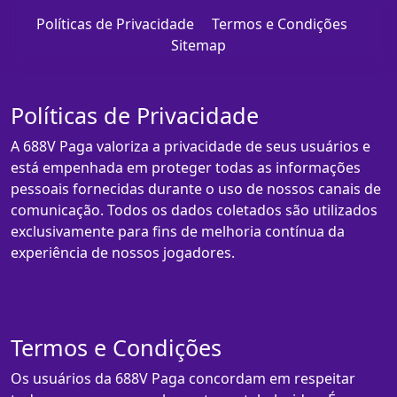
Políticas de Privacidade
Termos e Condições
Sitemap
Políticas de Privacidade
A 688V Paga valoriza a privacidade de seus usuários e
está empenhada em proteger todas as informações
pessoais fornecidas durante o uso de nossos canais de
comunicação. Todos os dados coletados são utilizados
exclusivamente para fins de melhoria contínua da
experiência de nossos jogadores.
Termos e Condições
Os usuários da 688V Paga concordam em respeitar