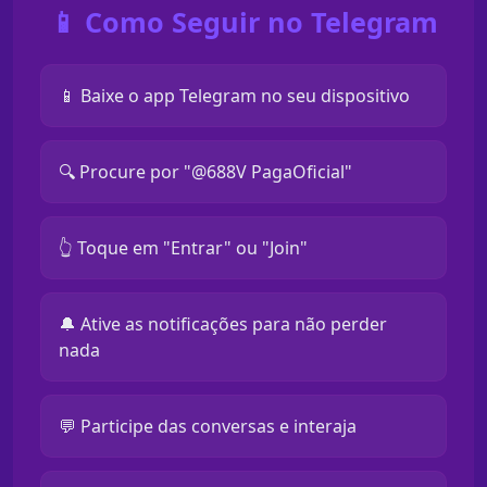
📱 Como Seguir no Telegram
📱 Baixe o app Telegram no seu dispositivo
🔍 Procure por "@688V PagaOficial"
👆 Toque em "Entrar" ou "Join"
🔔 Ative as notificações para não perder
nada
💬 Participe das conversas e interaja