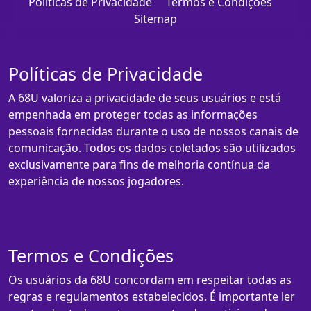
Políticas de Privacidade
Termos e Condições
Sitemap
Políticas de Privacidade
A 68U valoriza a privacidade de seus usuários e está
empenhada em proteger todas as informações
pessoais fornecidas durante o uso de nossos canais de
comunicação. Todos os dados coletados são utilizados
exclusivamente para fins de melhoria contínua da
experiência de nossos jogadores.
Termos e Condições
Os usuários da 68U concordam em respeitar todas as
regras e regulamentos estabelecidos. É importante ler