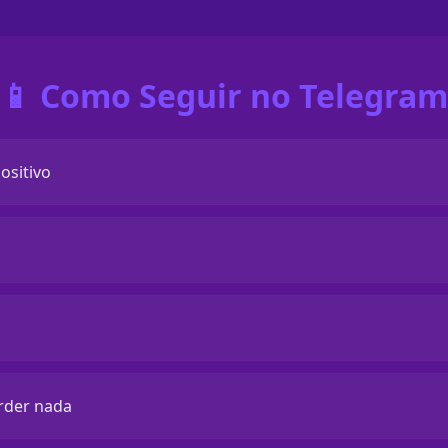
📱 Como Seguir no Telegram
ositivo
erder nada