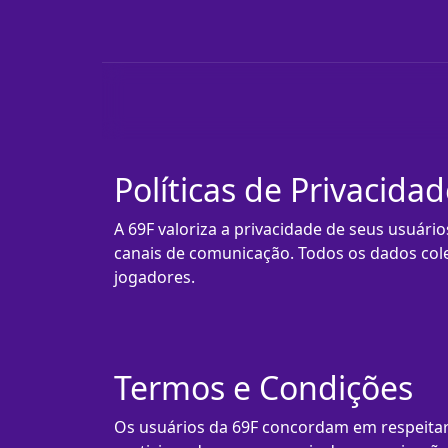
Políticas de Privacida
A 69F valoriza a privacidade de seus usuár
canais de comunicação. Todos os dados cole
jogadores.
Termos e Condições
Os usuários da 69F concordam em respeitar 