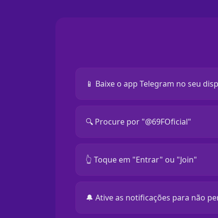
📱 Baixe o app Telegram no seu disp
🔍 Procure por "@69FOficial"
👆 Toque em "Entrar" ou "Join"
🔔 Ative as notificações para não p