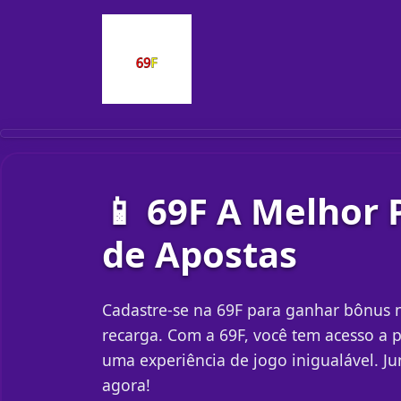
📱 69F A Melhor 
de Apostas
Cadastre-se na 69F para ganhar bônus 
recarga. Com a 69F, você tem acesso a p
uma experiência de jogo inigualável. J
agora!