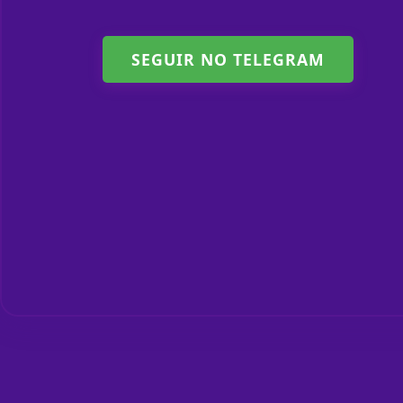
SEGUIR NO TELEGRAM