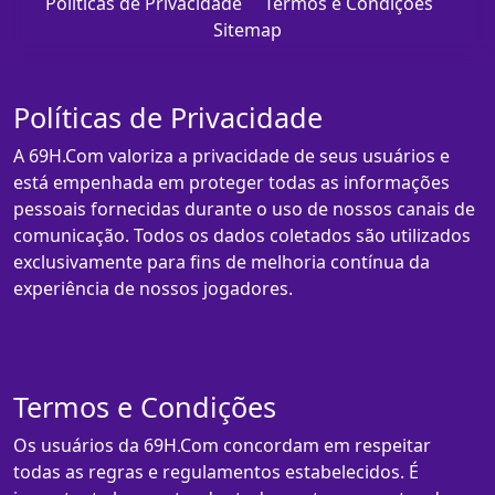
Políticas de Privacidade
Termos e Condições
Sitemap
Políticas de Privacidade
A 69H.Com valoriza a privacidade de seus usuários e
está empenhada em proteger todas as informações
pessoais fornecidas durante o uso de nossos canais de
comunicação. Todos os dados coletados são utilizados
exclusivamente para fins de melhoria contínua da
experiência de nossos jogadores.
Termos e Condições
Os usuários da 69H.Com concordam em respeitar
todas as regras e regulamentos estabelecidos. É