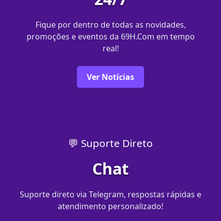
Fique por dentro de todas as novidades,
promoções e eventos da 69H.Com em tempo
real!
Ver Notícias
💬 Suporte Direto
Chat
Suporte direto via Telegram, respostas rápidas e
atendimento personalizado!