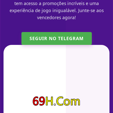
tem acesso a promoções incríveis e uma
experiência de jogo inigualável. Junte-se aos
vencedores agora!
SEGUIR NO TELEGRAM