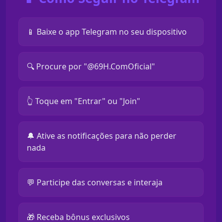
📱 Baixe o app Telegram no seu dispositivo
🔍 Procure por "@69H.ComOficial"
👆 Toque em "Entrar" ou "Join"
🔔 Ative as notificações para não perder
nada
💬 Participe das conversas e interaja
🎁 Receba bônus exclusivos