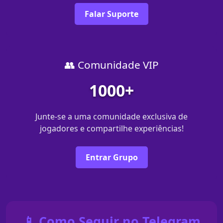
Falar Suporte
👥 Comunidade VIP
1000+
Junte-se a uma comunidade exclusiva de
jogadores e compartilhe experiências!
Entrar Grupo
📱 Como Seguir no Telegram