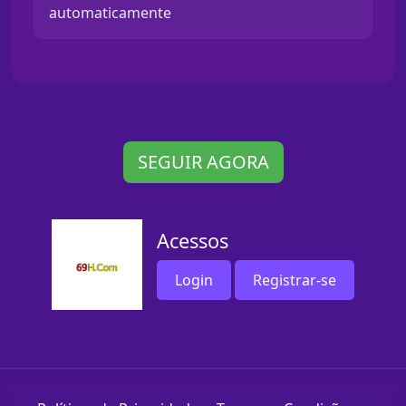
automaticamente
SEGUIR AGORA
Acessos
Login
Registrar-se