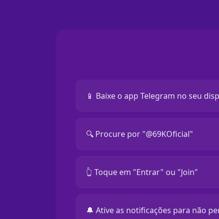
📱 Baixe o app Telegram no seu disp
🔍 Procure por "@69KOficial"
👆 Toque em "Entrar" ou "Join"
🔔 Ative as notificações para não p