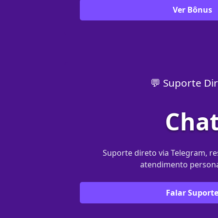
Ver Bônus
💬 Suporte Di
Cha
Suporte direto via Telegram, r
atendimento persona
Falar Suport