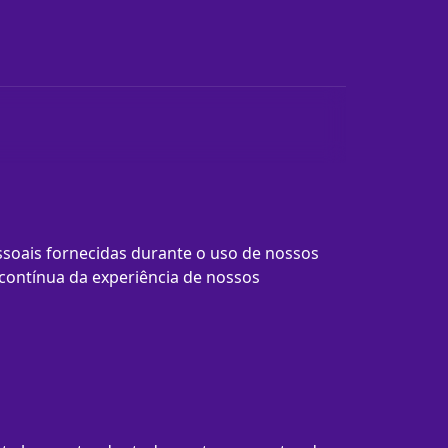
ssoais fornecidas durante o uso de nossos
 contínua da experiência de nossos