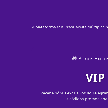
A plataforma 69K Brasil aceita múltiplo
🎁 Bônus Exclu
VIP
Receba bônus exclusivos do Telegra
e códigos promocionai