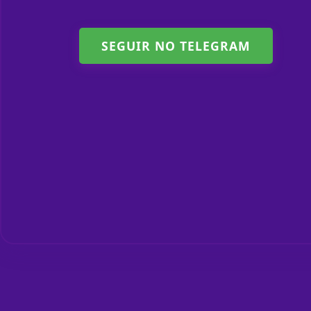
SEGUIR NO TELEGRAM