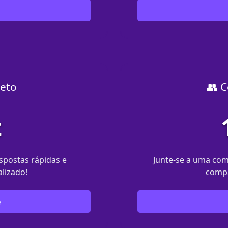
reto
👥 
t
espostas rápidas e
Junte-se a uma com
lizado!
compa
e