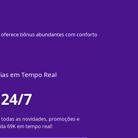
 e oferece bônus abundantes com conforto
cias em Tempo Real
24/7
e todas as novidades, promoções e
 da 69K em tempo real!