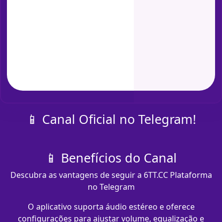
📱 Canal Oficial no Telegram!
📱 Benefícios do Canal
Descubra as vantagens de seguir a 6TT.CC Plataforma
no Telegram
O aplicativo suporta áudio estéreo e oferece
configurações para ajustar volume, equalização e