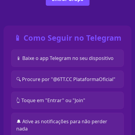
📱 Como Seguir no Telegram
📱 Baixe o app Telegram no seu dispositivo
🔍 Procure por "@6TT.CC PlataformaOficial"
👆 Toque em "Entrar" ou "Join"
🔔 Ative as notificações para não perder
nada