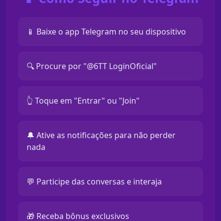
📱 Baixe o app Telegram no seu dispositivo
🔍 Procure por "@6TT LoginOficial"
👆 Toque em "Entrar" ou "Join"
🔔 Ative as notificações para não perder
nada
💬 Participe das conversas e interaja
🎁 Receba bônus exclusivos