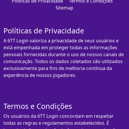
Políticas de Privacidade
Termos e Condições
Sitemap
Políticas de Privacidade
A 6TT Login valoriza a privacidade de seus usuários e
está empenhada em proteger todas as informações
pessoais fornecidas durante o uso de nossos canais de
comunicação. Todos os dados coletados são utilizados
exclusivamente para fins de melhoria contínua da
experiência de nossos jogadores.
Termos e Condições
Os usuários da 6TT Login concordam em respeitar
todas as regras e regulamentos estabelecidos. É