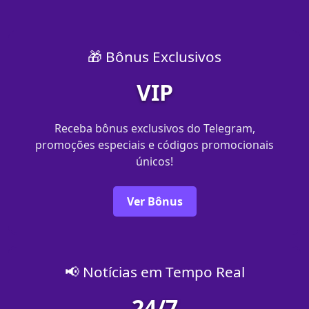
🎁 Bônus Exclusivos
VIP
Receba bônus exclusivos do Telegram,
promoções especiais e códigos promocionais
únicos!
Ver Bônus
📢 Notícias em Tempo Real
24/7