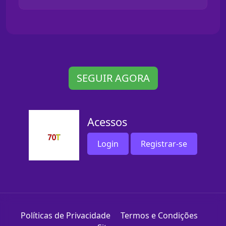
SEGUIR AGORA
Acessos
Login
Registrar-se
Políticas de Privacidade
Termos e Condições