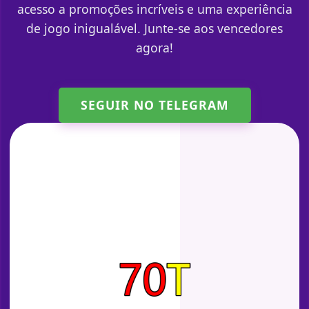
acesso a promoções incríveis e uma experiência
de jogo inigualável. Junte-se aos vencedores
agora!
SEGUIR NO TELEGRAM